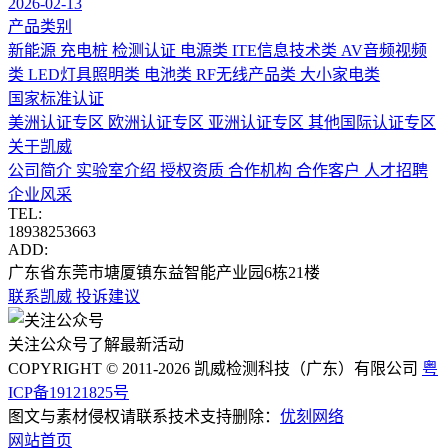
2026-02-13
产品类别
新能源 充电桩 检测认证
电源类
ITE信息技术类
AV音频视频
类
LED灯具照明类
电池类
RF无线产品类
大小家电类
国家标准认证
美洲认证专区
欧洲认证专区
亚洲认证专区
其他国际认证专区
关于凯威
公司简介
实验室介绍
授权资质
合作机构
合作客户
人才招聘
企业风采
TEL:
18938253663
ADD:
广东省东莞市塘厦镇东益智能产业园6栋21楼
联系凯威
投诉建议
关注公众号了解最新活动
COPYRIGHT © 2011-2026 凯威检测科技（广东）有限公司
粤
ICP备19121825号
图文与素材侵权请联系技术支持删除：
优刻网络
网站首页