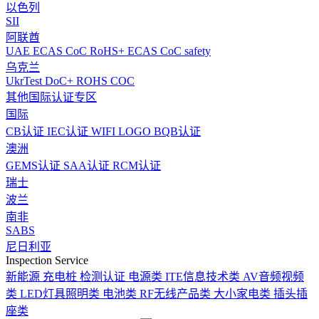
以色列
SII
阿联酋
UAE ECAS CoC RoHS+ ECAS CoC safety
乌克兰
UkrTest DoC+ ROHS COC
其他国际认证专区
国际
CB认证
IEC认证
WIFI LOGO
BQB认证
澳洲
GEMS认证
SAA认证
RCM认证
瑞士
波兰
南非
SABS
尼日利亚
Inspection Service
新能源 充电桩 检测认证
电源类
ITE信息技术类
AV音频视频
类
LED灯具照明类
电池类
RF无线产品类
大小家电类
插头插
座类