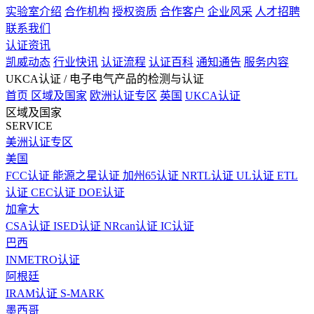
实验室介绍
合作机构
授权资质
合作客户
企业风采
人才招聘
联系我们
认证资讯
凯威动态
行业快讯
认证流程
认证百科
通知通告
服务内容
UKCA认证
/ 电子电气产品的检测与认证
首页
区域及国家
欧洲认证专区
英国
UKCA认证
区域及国家
SERVICE
美洲认证专区
美国
FCC认证
能源之星认证
加州65认证
NRTL认证
UL认证
ETL
认证
CEC认证
DOE认证
加拿大
CSA认证
ISED认证
NRcan认证
IC认证
巴西
INMETRO认证
阿根廷
IRAM认证
S-MARK
墨西哥