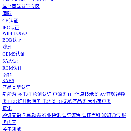
其他国际认证专区
国际
CB认证
IEC认证
WIFI LOGO
BQB认证
澳洲
GEMS认证
SAA认证
RCM认证
南非
SABS
产品类型认证
新能源 充电桩 检测认证
电源类
ITE信息技术类
AV音频视频
类
LED灯具照明类
电池类
RF无线产品类
大小家电类
资讯
验证查询
凯威动态
行业快讯
认证流程
认证百科
通知通告
服
务内容
关于凯威