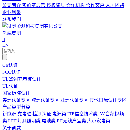
公司简介
实验室展示
授权资质
合作机构
合作客户
人才招聘
企业风采
联系我们
凯威集团

EN
CE认证
FCC认证
UL2594充电桩认证
UL认证
国家标准认证
美洲认证专区
欧洲认证专区
亚洲认证专区
其他国际认证专区
产品类型分类
新能源 充电桩 检测认证
电源类
ITE信息技术类
AV音频视频
类
LED灯具照明类
电池类
RF无线产品类
大小家电类
关于凯威