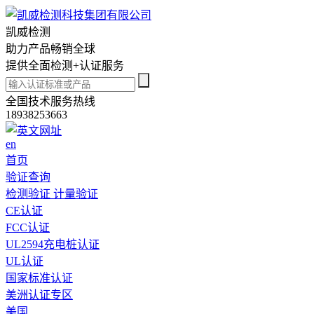
凯威检测
助力
产品畅销全球
提供全面检测+认证服务
全国技术服务热线
18938253663
en
首页
验证查询
检测验证
计量验证
CE认证
FCC认证
UL2594充电桩认证
UL认证
国家标准认证
美洲认证专区
美国