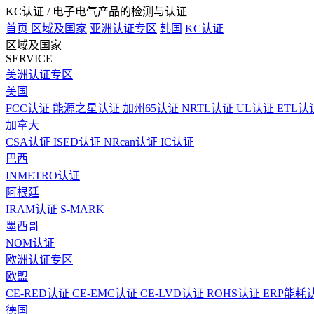
KC认证
/ 电子电气产品的检测与认证
首页
区域及国家
亚洲认证专区
韩国
KC认证
区域及国家
SERVICE
美洲认证专区
美国
FCC认证
能源之星认证
加州65认证
NRTL认证
UL认证
ETL认
加拿大
CSA认证
ISED认证
NRcan认证
IC认证
巴西
INMETRO认证
阿根廷
IRAM认证
S-MARK
墨西哥
NOM认证
欧洲认证专区
欧盟
CE-RED认证
CE-EMC认证
CE-LVD认证
ROHS认证
ERP能耗
德国