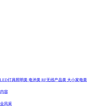
LED灯具照明类
电池类
RF无线产品类
大小家电类
内容
业风采