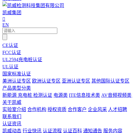
凯威集团

EN
CE认证
FCC认证
UL2594充电桩认证
UL认证
国家标准认证
美洲认证专区
欧洲认证专区
亚洲认证专区
其他国际认证专区
产品类型分类
新能源 充电桩 检测认证
电源类
ITE信息技术类
AV音频视频类
关于凯威
实验室介绍
合作机构
授权资质
合作客户
企业风采
人才招聘
联系我们
认证资讯
凯威动态
行业快讯
认证流程
认证百科
通知通告
服务内容