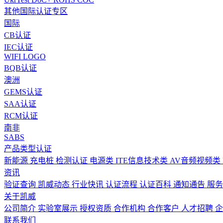
其他国际认证专区
国际
CB认证
IEC认证
WIFI LOGO
BQB认证
澳洲
GEMS认证
SAA认证
RCM认证
南非
SABS
产品类型认证
新能源 充电桩 检测认证
电源类
ITE信息技术类
AV音频视频类
资讯
验证查询
凯威动态
行业快讯
认证流程
认证百科
通知通告
服务
关于凯威
公司简介
实验室展示
授权资质
合作机构
合作客户
人才招聘
企
联系我们